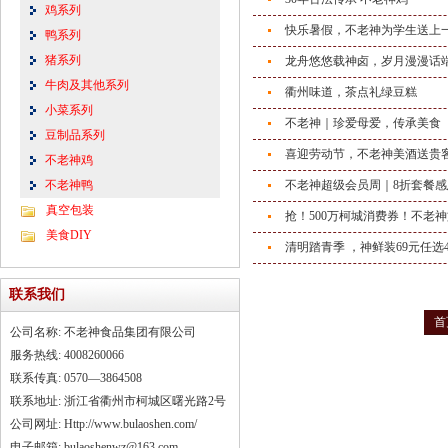
鸡系列
快乐暑假，不老神为学生送上
鸭系列
猪系列
龙舟悠悠载神卤，岁月漫漫话
牛肉及其他系列
衢州味道，茶点礼绿豆糕
小菜系列
不老神｜珍爱母爱，传承美食
豆制品系列
喜迎劳动节，不老神美酒送贵
不老神鸡
不老神鸭
不老神超级会员周｜8折套餐
真空包装
抢！500万柯城消费券！不老
美食DIY
清明踏青季 ，神鲜装69元任
联系我们
首
公司名称: 不老神食品集团有限公司
服务热线: 4008260066
联系传真: 0570—3864508
联系地址: 浙江省衢州市柯城区曙光路2号
公司网址: Http://www.bulaoshen.com/
电子邮箱: bulaoshenwz@163.com