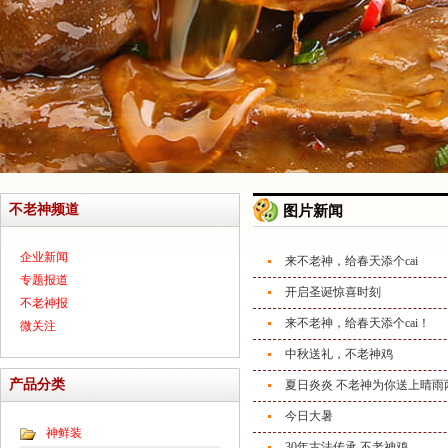
不老神频道
图片新闻
企业新闻
来不老神，给春天添个cai
专题报道
开启圣诞惊喜时刻
不老神报
来不老神，给春天添个cai！
微关注
中秋送礼，不老神鸡
产品分类
夏日炎炎 不老神为你送上晴雨
今日大暑
神鲜装
30年古法传承 不老神鸡