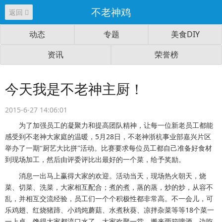
不老神鸡
返回
动态
专题
美食DIY
资讯
荣誉榜
今天我是不老神主厨！
2015-6-27 14:06:01
为了加强员工的凝聚力和提高团队精神，让每一位新老员工都能
5
28
感受到不老神大家庭的温暖，
月
日，不老神浙杭事业部嘉兴片区
举办了一期“厨艺大比拼”活动。比赛要求每位员工都自己准备好食材
到现场加工，然后由评委评比出最好的一个菜，给予奖励。
消息一出马上赢得大家的欢迎。活动当天，现场热火朝天，烧
菜、切菜、洗菜，大家相互配合；煮的煮，蒸的蒸，炒的炒，从容不
乱，并相互交流经验，员工们一个个积极性都非常高。不一会儿，可
18
乐鸡翅、红烧猪蹄、小鸡炖蘑菇、水煮秋葵、凉拌杂菜等等
个菜一
一上桌，馋得大家都流口水了。大家欢聚一堂，搬来两箱啤酒，边吃