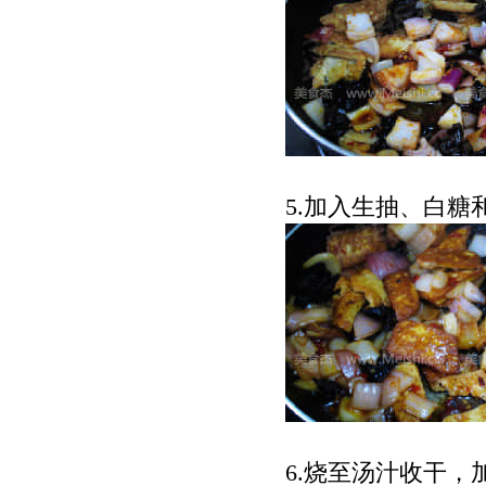
5.
加入生抽、白糖
6.
烧至汤汁收干，