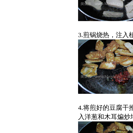
3.
煎锅烧热，注入
4.
将煎好的豆腐干
入洋葱和木耳煸炒