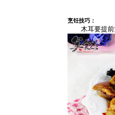
烹饪技巧：
木耳要提前泡