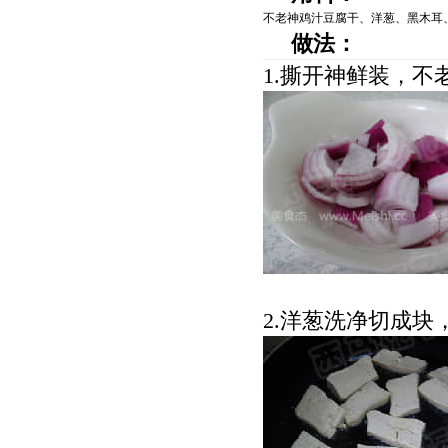
不老神鸡汁豆腐干
、
洋葱
、
黑木耳
做法：
1.
撕开神鲜装，
不
2.
洋葱洗净切成块