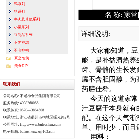
鸭系列
猪系列
名 称: 家
牛肉及其他系列
小菜系列
详细说明:
豆制品系列
不老神鸡
大家都知道，豆
不老神鸭
真空包装
能，是补益清热养
美食DIY
齿、骨骼的生长发
腐不含胆固醇，为
联系我们
药膳佳肴。
公司名称: 不老神食品集团有限公司
今天的这道家常
服务热线: 4008260066
汁豆腐干本身就有
联系传真: 0570—3864508
配。在这个天气渐
联系地址: 浙江省衢州市柯城区曙光路2号
公司网址: Http://www.bulaoshen.com/
单、用时少，而且
电子邮箱: bulaoshenwz@163.com
用料：